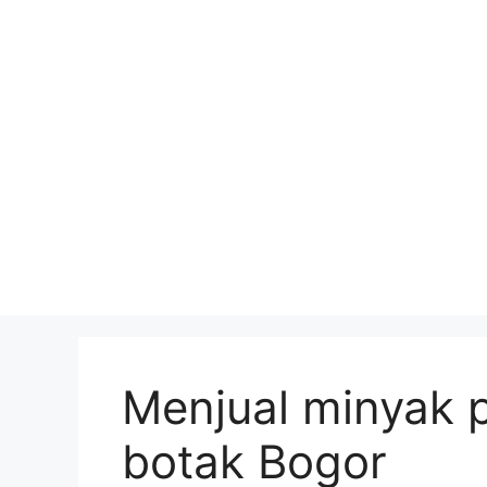
Skip
to
content
Menjual minyak
botak Bogor