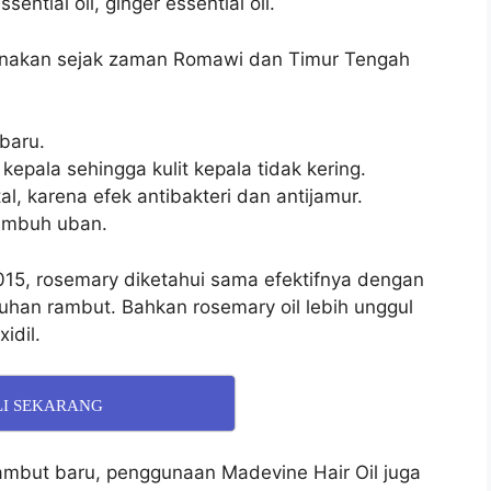
ential oil, ginger essential oil.
unakan sejak zaman Romawi dan Timur Tengah
baru.
 kepala sehingga kulit kepala tidak kering.
, karena efek antibakteri dan antijamur.
umbuh uban.
2015, rosemary diketahui sama efektifnya dengan
han rambut. Bahkan rosemary oil lebih unggul
idil.
LI SEKARANG
mbut baru, penggunaan Madevine Hair Oil juga