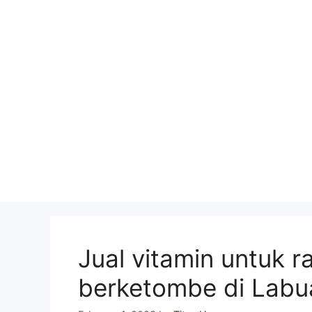
Skip
to
content
Jual vitamin untuk 
berketombe di Labu