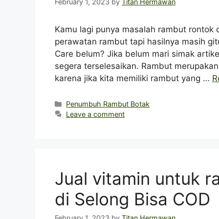
February 1, 2023
by
Titan Hermawan
Kamu lagi punya masalah rambut rontok
perawatan rambut tapi hasilnya masih g
Care belum? Jika belum mari simak artike
segera terselesaikan. Rambut merupakan s
karena jika kita memiliki rambut yang …
R
Categories
Penumbuh Rambut Botak
Leave a comment
Jual vitamin untuk 
di Selong Bisa COD
February 1, 2023
by
Titan Hermawan