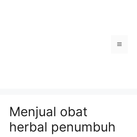
Skip
to
content
Menu
Menjual obat
herbal penumbuh