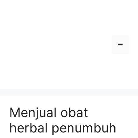
Skip
to
content
Menu
Menjual obat
herbal penumbuh