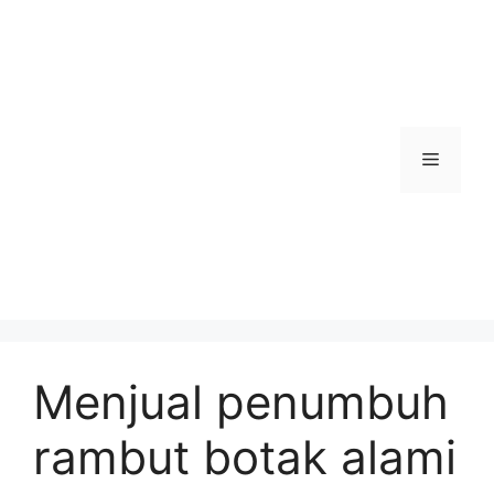
Skip
to
content
Menu
Menjual penumbuh
rambut botak alami