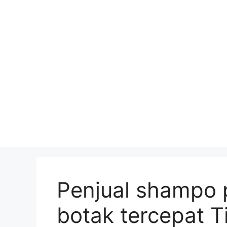
Skip
to
content
Penjual shampo
botak tercepat T