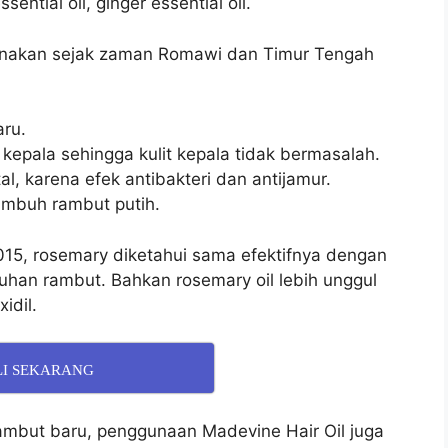
ential oil, ginger essential oil.
unakan sejak zaman Romawi dan Timur Tengah
ru.
t kepala sehingga kulit kepala tidak bermasalah.
, karena efek antibakteri dan antijamur.
mbuh rambut putih.
2015, rosemary diketahui sama efektifnya dengan
han rambut. Bahkan rosemary oil lebih unggul
idil.
LI SEKARANG
mbut baru, penggunaan Madevine Hair Oil juga