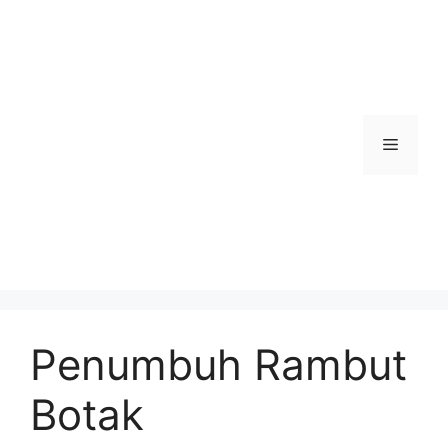
Skip
to
content
Menu
Penumbuh Rambut
Botak