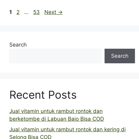
Page
Page
Page
1
2
…
53
Next
→
Search
Search
Recent Posts
Jual vitamin untuk rambut rontok dan
berketombe di Labuan Bajo Bisa COD
Jual vitamin untuk rambut rontok dan kering di
Selong Bisa COD