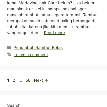
kenal Madevine Hair Care belum? Jika belum
mari simak artikel ini sampai selesai agar
masalah rambut kamu segera teratasi. Rambut
merupakan salah satu aset paling berharga di
tubuh kita, karena jika kita memiliki rambut
yang bagus dan …
Read more
Categories
Penumbuh Rambut Botak
Leave a comment
Page
Page
Page
1
2
…
58
Next
→
Search