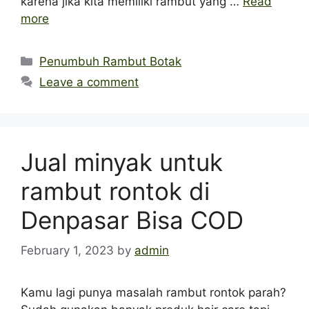
karena jika kita memiliki rambut yang …
Read
more
Categories
Penumbuh Rambut Botak
Leave a comment
Jual minyak untuk
rambut rontok di
Denpasar Bisa COD
February 1, 2023
by
admin
Kamu lagi punya masalah rambut rontok parah?