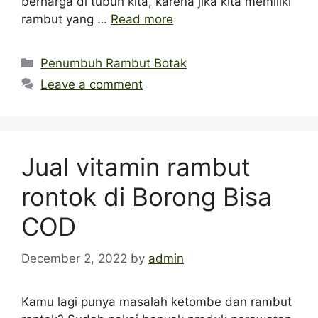
berharga di tubuh kita, karena jika kita memiliki
rambut yang …
Read more
Categories
Penumbuh Rambut Botak
Leave a comment
Jual vitamin rambut
rontok di Borong Bisa
COD
December 2, 2022
by
admin
Kamu lagi punya masalah ketombe dan rambut