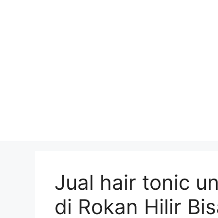
Skip
to
content
Jual hair tonic 
di Rokan Hilir B