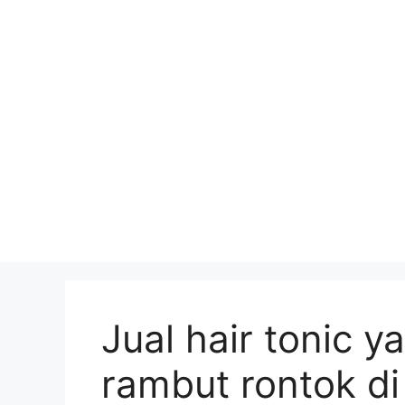
Skip
to
content
Jual hair tonic 
rambut rontok di