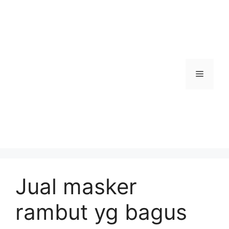
Skip
to
content
Menu
Jual masker
rambut yg bagus