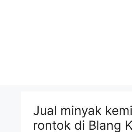
Skip
to
content
Jual minyak kemi
rontok di Blang 