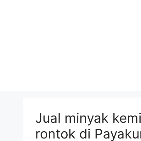
Skip
to
content
Jual minyak kemi
rontok di Payak