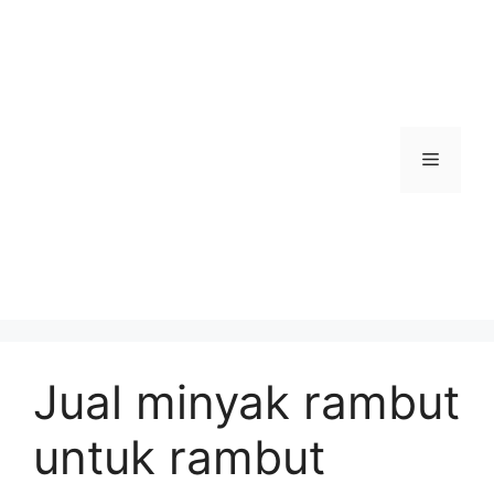
Skip
to
content
Menu
Jual minyak rambut
untuk rambut