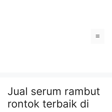
Skip
to
content
Menu
Jual serum rambut
rontok terbaik di