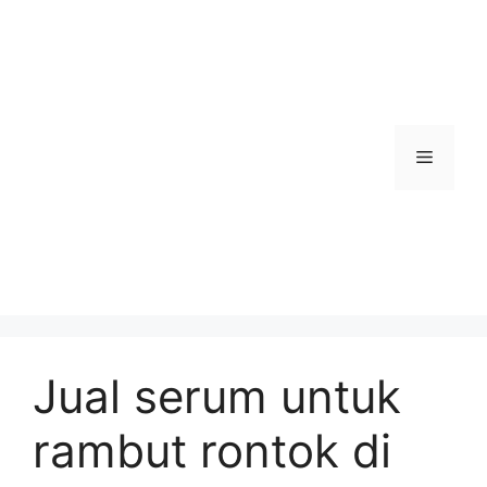
Skip
to
content
Menu
Jual serum untuk
rambut rontok di