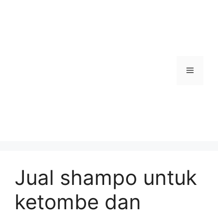
Skip
to
content
Menu
Jual shampo untuk
ketombe dan