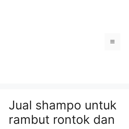
Skip
to
content
Menu
Jual shampo untuk
rambut rontok dan