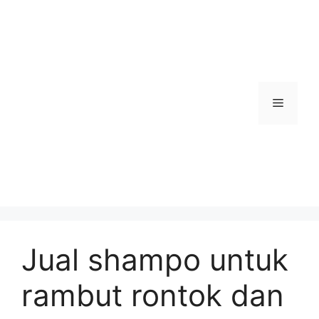
Skip
to
content
Menu
Jual shampo untuk
rambut rontok dan