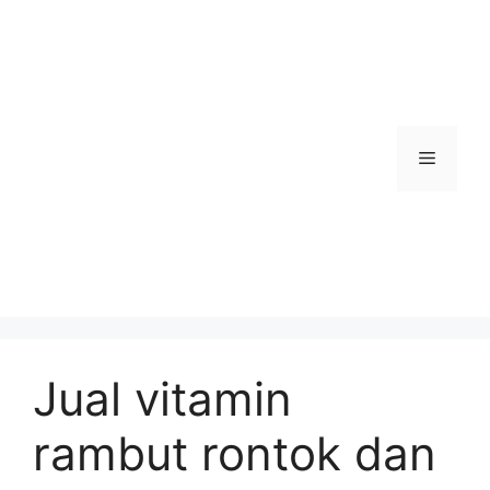
Skip
to
content
Menu
Jual vitamin
rambut rontok dan