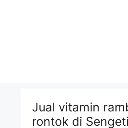
Skip
to
content
Jual vitamin ram
rontok di Senget