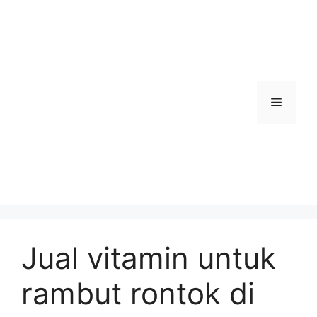
Skip
to
content
Menu
Jual vitamin untuk
rambut rontok di