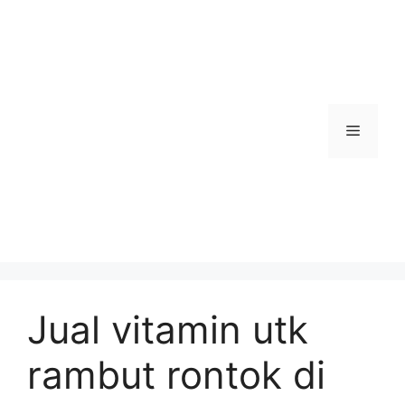
Skip
to
content
Menu
Jual vitamin utk
rambut rontok di