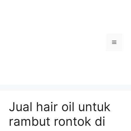
Skip
to
content
Menu
Jual hair oil untuk
rambut rontok di