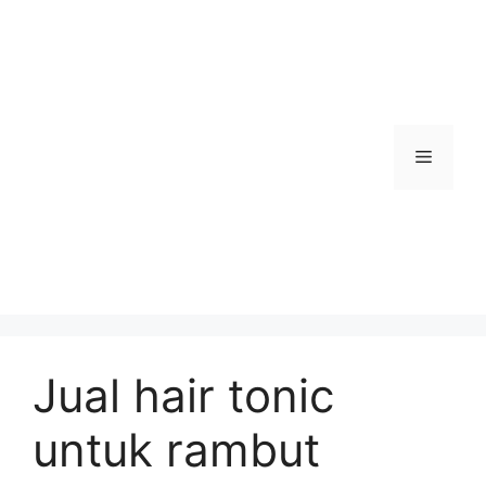
Skip
to
content
Menu
Jual hair tonic
untuk rambut