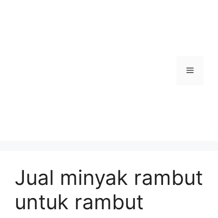
Skip
to
content
Menu
Jual minyak rambut
untuk rambut