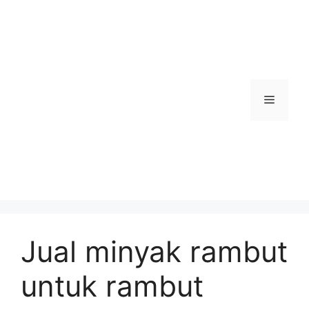
Skip
to
content
Menu
Jual minyak rambut
untuk rambut