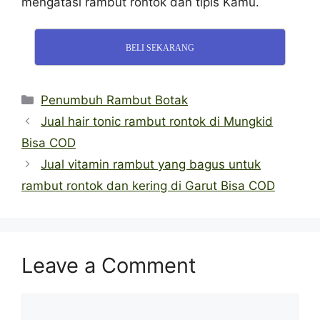
mengatasi rambut rontok dan tipis Kamu.
BELI SEKARANG
Categories
Penumbuh Rambut Botak
Jual hair tonic rambut rontok di Mungkid
Bisa COD
Jual vitamin rambut yang bagus untuk
rambut rontok dan kering di Garut Bisa COD
Leave a Comment
Comment