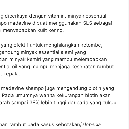
diperkaya dengan vitamin, minyak essential
mpo m
adevine dibuat menggunakan SLS sebagai
k menyebabkan kulit kering.
yang efektif untuk menghilangkan ketombe,
andung minyak essential alami yang
n dan minyak kemiri yang mampu melembabkan
ntial oil yang mampu menjaga kesehatan rambut
 kepala.
 madevine shampo juga mengandung biotin yang
k. Pada umumnya w
anita kekurangan biotin akan
rah sampai 38% lebih tinggi daripada yang cukup
uhan rambut pada kasus kebotakan/
alopecia
.