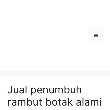
Skip
to
content
Menu
Jual penumbuh
rambut botak alami