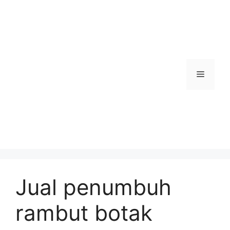
Skip
to
content
Menu
Jual penumbuh
rambut botak