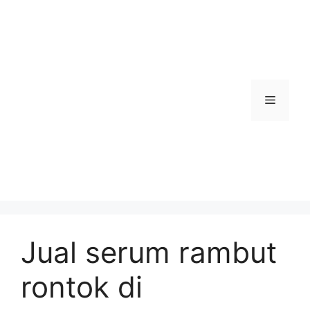
Skip
to
content
Menu
Jual serum rambut
rontok di