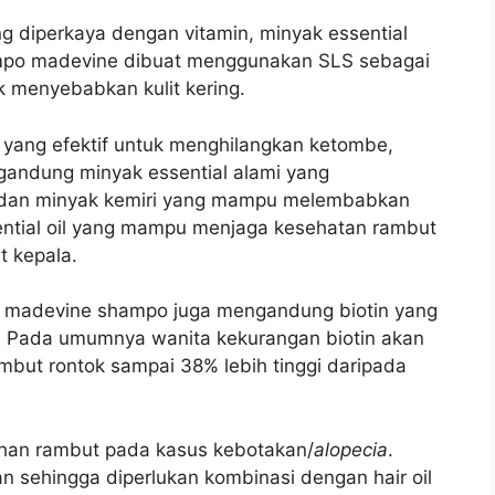
diperkaya dengan vitamin, minyak essential
mpo m
adevine dibuat menggunakan SLS sebagai
k menyebabkan kulit kering.
yang efektif untuk menghilangkan ketombe,
andung minyak essential alami yang
n dan minyak kemiri yang mampu melembabkan
ntial oil yang mampu menjaga kesehatan rambut
 kepala.
 madevine shampo juga mengandung biotin yang
k. Pada umumnya w
anita kekurangan biotin akan
ut rontok sampai 38% lebih tinggi daripada
uhan rambut pada kasus kebotakan/
alopecia
.
n sehingga diperlukan kombinasi dengan hair oil