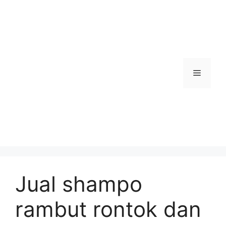
Skip
to
content
Menu
Jual shampo
rambut rontok dan