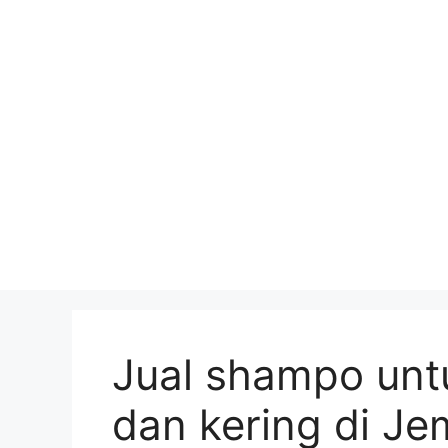
Skip
to
content
Jual shampo unt
dan kering di J