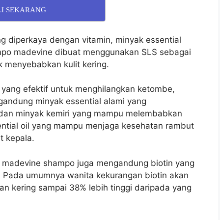
LI SEKARANG
diperkaya dengan vitamin, minyak essential
mpo m
adevine dibuat menggunakan SLS sebagai
k menyebabkan kulit kering.
yang efektif untuk menghilangkan ketombe,
andung minyak essential alami yang
n dan minyak kemiri yang mampu melembabkan
ntial oil yang mampu menjaga kesehatan rambut
 kepala.
 madevine shampo juga mengandung biotin yang
k. Pada umumnya w
anita kekurangan biotin akan
n kering sampai 38% lebih tinggi daripada yang