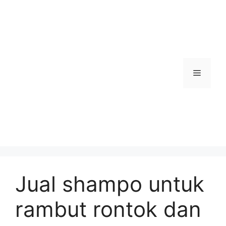
Skip
to
content
Menu
Jual shampo untuk
rambut rontok dan