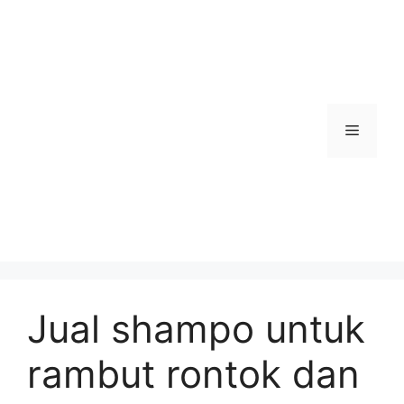
Skip
to
content
Menu
Jual shampo untuk
rambut rontok dan