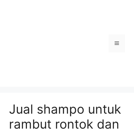
Skip
to
content
Menu
Jual shampo untuk
rambut rontok dan