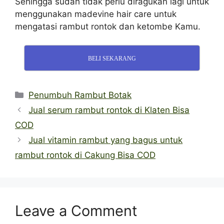
Sehingga sudah tidak perlu diragukan lagi untuk
menggunakan madevine hair care untuk
mengatasi rambut rontok dan ketombe Kamu.
BELI SEKARANG
Categories
Penumbuh Rambut Botak
Jual serum rambut rontok di Klaten Bisa
COD
Jual vitamin rambut yang bagus untuk
rambut rontok di Cakung Bisa COD
Leave a Comment