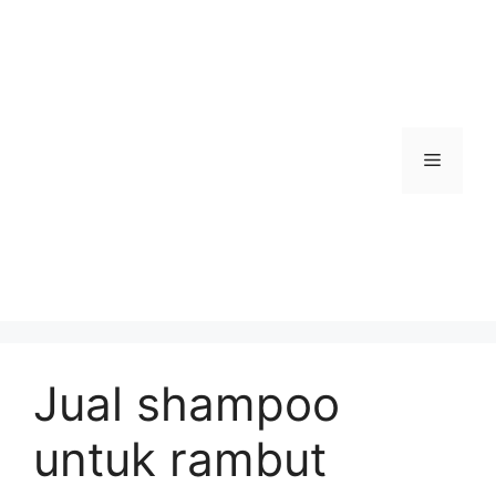
Skip
to
content
Menu
Jual shampoo
untuk rambut