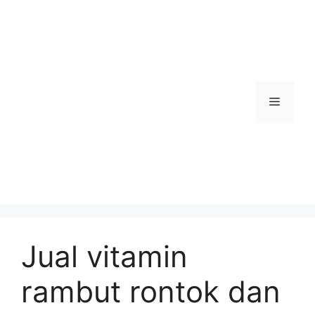
Skip
to
content
Menu
Jual vitamin
rambut rontok dan