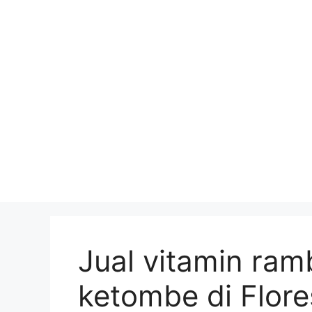
Skip
to
content
Jual vitamin ram
ketombe di Flor