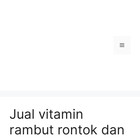
Skip
to
content
Menu
Jual vitamin
rambut rontok dan