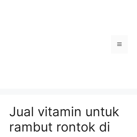
Skip
to
content
Menu
Jual vitamin untuk
rambut rontok di