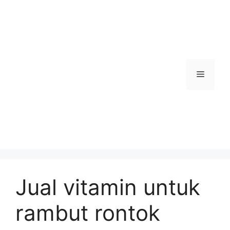
Skip
to
content
Menu
Jual vitamin untuk
rambut rontok