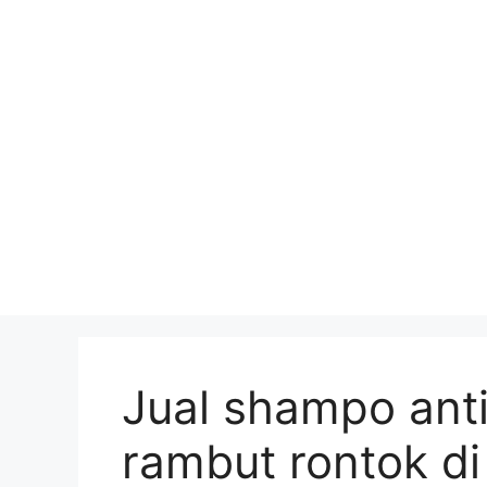
Skip
to
content
Jual shampo ant
rambut rontok d