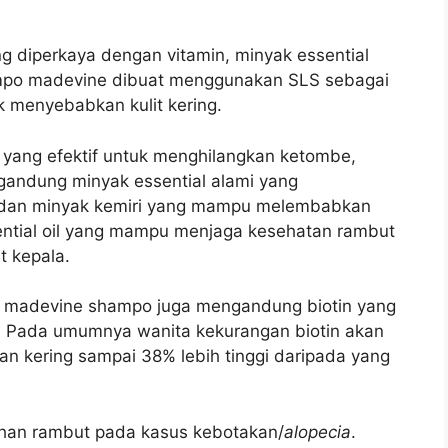
diperkaya dengan vitamin, minyak essential
mpo m
adevine dibuat menggunakan SLS sebagai
k menyebabkan kulit kering.
yang efektif untuk menghilangkan ketombe,
andung minyak essential alami yang
n dan minyak kemiri yang mampu melembabkan
ntial oil yang mampu menjaga kesehatan rambut
 kepala.
 madevine shampo juga mengandung biotin yang
k. Pada umumnya w
anita kekurangan biotin akan
n kering sampai 38% lebih tinggi daripada yang
uhan rambut pada kasus kebotakan/
alopecia
.