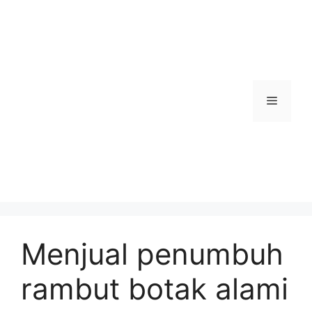
Skip
to
content
Menu
Menjual penumbuh
rambut botak alami