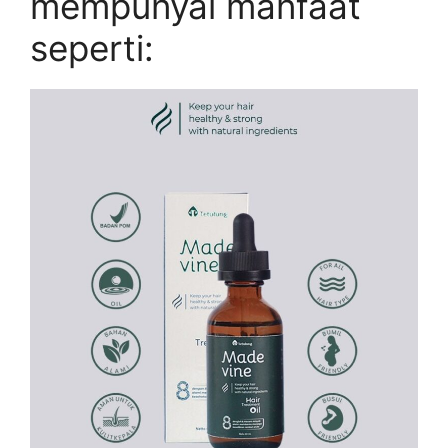
mempunyai manfaat
seperti: