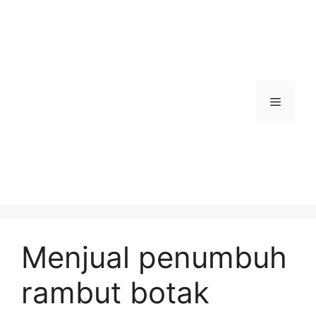
Skip
to
content
Menu
Menjual penumbuh
rambut botak