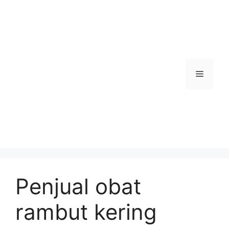
Skip
to
content
Menu
Penjual obat
rambut kering