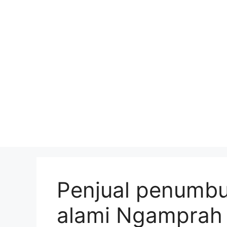
Skip
to
content
Penjual penumbu
alami Ngamprah