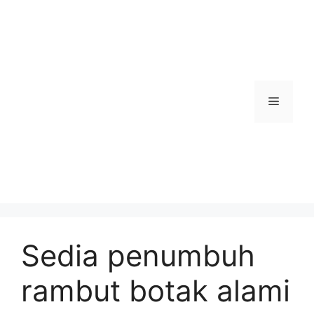
Skip
to
content
Menu
Sedia penumbuh
rambut botak alami